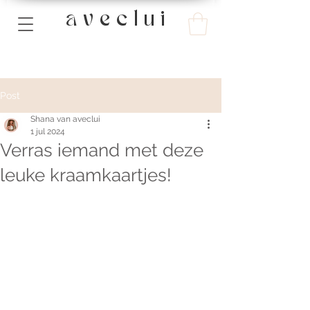
a v e c l u i
Post
Shana van aveclui
1 jul 2024
Verras iemand met deze
leuke kraamkaartjes!