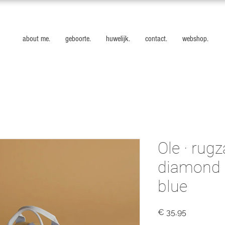
about me.
geboorte.
huwelijk.
contact.
webshop.
Ole · rugz
diamond ·
blue
Prijs
€ 35,95