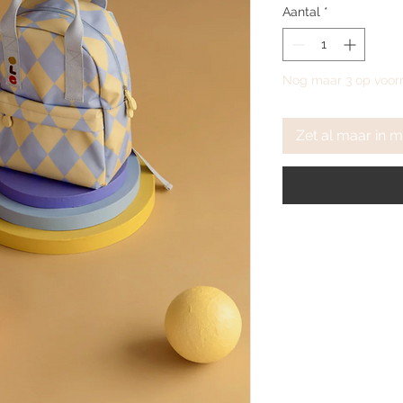
Aantal
*
Nog maar 3 op voor
Zet al maar in 