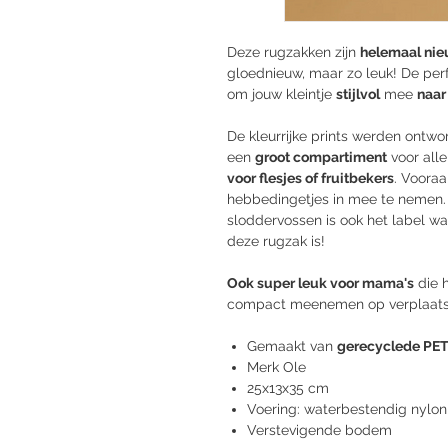
Deze rugzakken zijn
helemaal nie
gloednieuw, maar zo leuk! De perf
om jouw kleintje
stijlvol
mee
naar
De kleurrijke prints werden ontwo
een
groot compartiment
voor all
voor flesjes of fruitbekers
. Vooraa
hebbedingetjes in mee te nemen. 
sloddervossen is ook het label wa
deze rugzak is!
Ook super leuk voor mama's
die h
compact meenemen op verplaats
Gemaakt van
gerecyclede PET
Merk Ole
25x13x35 cm
Voering: waterbestendig nylon
Verstevigende bodem